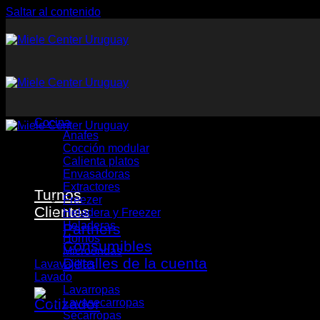
Saltar al contenido
Cocina
Anafes
Cocción modular
Calienta platos
Envasadoras
Extractores
Turnos
Freezer
Clientes
Heladera y Freezer
Heladeras
Partners
Hornos
Consumibles
Microondas
Detalles de la cuenta
Lavavajillas
Lavado
Lavarropas
Lavasecarropas
Secarropas