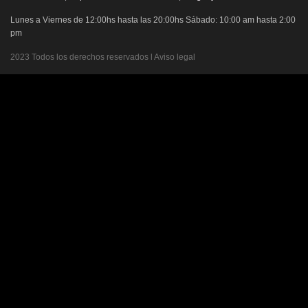
Lunes a Viernes de 12:00hs hasta las 20:00hs Sábado: 10:00 am hasta 2:00
pm
2023 Todos los derechos reservados l Aviso legal