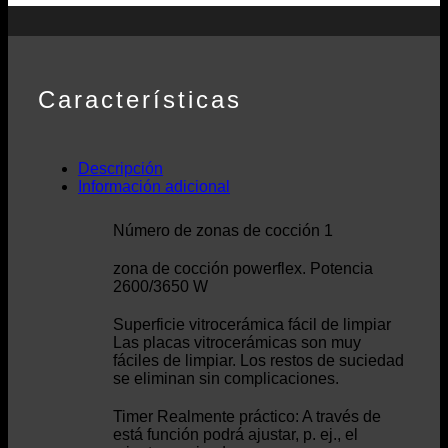
Características
Descripción
Información adicional
Número de zonas de cocción 1
zona de cocción powerflex. Potencia
2600/3650 W
Superficie vitrocerámica fácil de limpiar
Las placas vitrocerámicas son muy
fáciles de limpiar. Los restos de suciedad
se eliminan sin complicaciones.
Timer Realmente práctico: A través de
está función podrá ajustar, p. ej., el