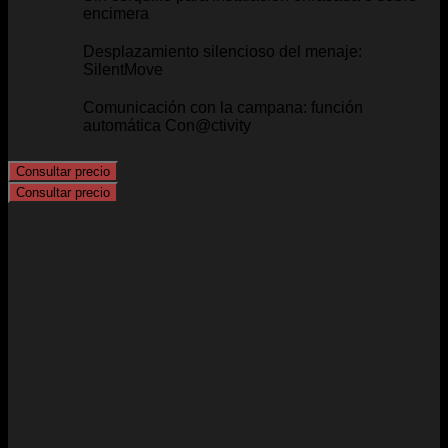
encimera
Desplazamiento silencioso del menaje:
SilentMove
Comunicación con la campana: función
automática Con@ctivity
Consultar precio
Consultar precio