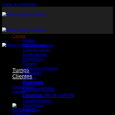
Saltar al contenido
Cocina
Anafes
Cocción modular
Calienta platos
Envasadoras
Extractores
Freezer
Heladera y Freezer
Turnos
Heladeras
Clientes
Hornos
Partners
Microondas
Lavavajillas
Consumibles
Lavado
Detalles de la cuenta
Lavarropas
Lavasecarropas
Secarropas
Planchas
Cafeteras