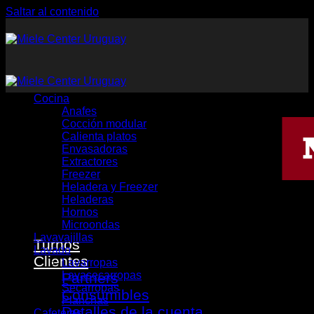
Saltar al contenido
Cocina
Anafes
Cocción modular
Calienta platos
Envasadoras
Extractores
Freezer
Heladera y Freezer
Heladeras
Hornos
Microondas
Lavavajillas
Turnos
Lavado
Clientes
Lavarropas
Lavasecarropas
Partners
Secarropas
Consumibles
Planchas
Detalles de la cuenta
Cafeteras