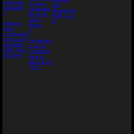
vino
empotrable
+
KWT 7112
iG
Hornos a
vapor
+
combinados
compactos
Envasador
sin tirador
al vacío
DGC 7840
sin tirador
HCX Pro
tope de
gama EVS
7010