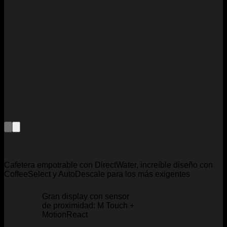
Cafetera empotrable con DirectWater, increíble diseño con
CoffeeSelect y AutoDescale para los más exigentes
Gran display con sensor
de proximidad: M Touch +
MotionReact