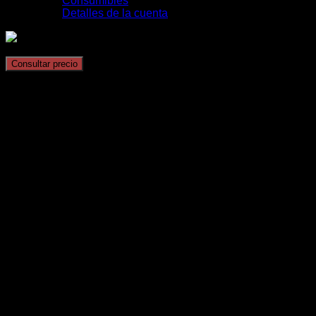
Consumibles
Detalles de la cuenta
Cafetera empotrable tope de gama CVA 7845
Consultar precio