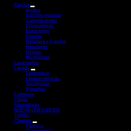
Cocina
Anafes
Cocción modular
Calienta platos
Envasadoras
Extractores
Freezer
Heladera y Freezer
Heladeras
Hornos
Microondas
Lavavajillas
Lavado
Lavarropas
Lavasecarropas
Secarropas
Planchas
Cafeteras
Cavas
Aspiradoras
NUEVA LINEA BEIGE
Turnos
Clientes
Partners