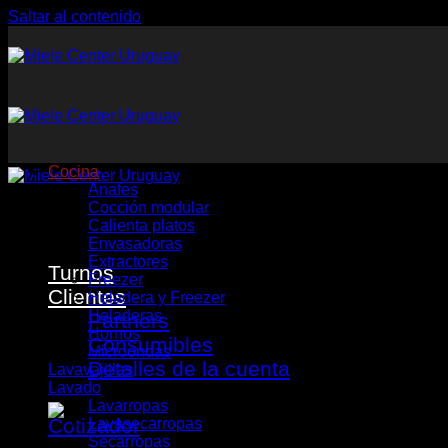
Saltar al contenido
Cocina
Anafes
Cocción modular
Calienta platos
Envasadoras
Extractores
Turnos
Freezer
Clientes
Heladera y Freezer
Heladeras
Partners
Hornos
Consumibles
Microondas
Detalles de la cuenta
Lavavajillas
Lavado
Lavarropas
Lavasecarropas
Secarropas