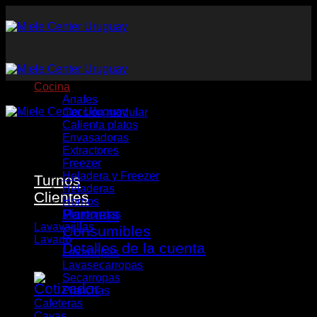
Saltar
al
contenido
Cocina
Anafes
Cocción modular
Calienta platos
Envasadoras
Extractores
Freezer
Heladera y Freezer
Turnos
Heladeras
Clientes
Hornos
Partners
Microondas
Lavavajillas
Consumibles
Lavado
Detalles de la cuenta
Lavarropas
Lavasecarropas
Secarropas
Planchas
Cafeteras
Cavas