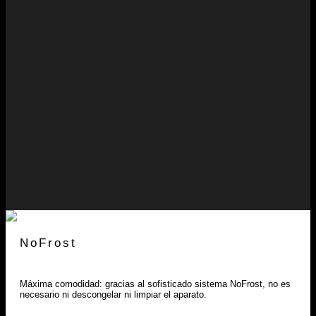
NoFrost
Máxima comodidad: gracias al sofisticado sistema NoFrost, no es
necesario ni descongelar ni limpiar el aparato.