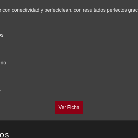
con conectividad y perfectclean, con resultados perfectos gra
os
eno
+
Ver Ficha
dos