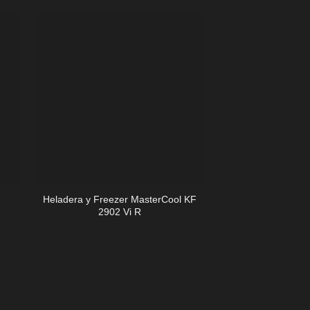
+
+
Heladera y Freezer MasterCool KF
Freezer MasterCo
2902 Vi R