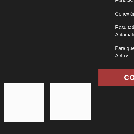
PerfectC
Conexió
Resultad
Automát
Para que
AirFry
CO