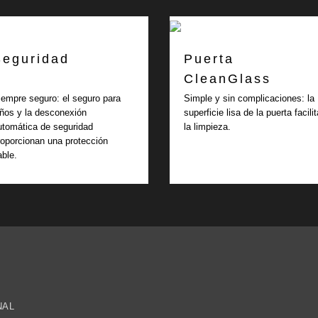
Seguridad
Puerta
CleanGlass
iempre seguro: el seguro para
Simple y sin complicaciones: la
iños y la desconexión
superficie lisa de la puerta facilit
utomática de seguridad
la limpieza.
roporcionan una protección
able.
NAL