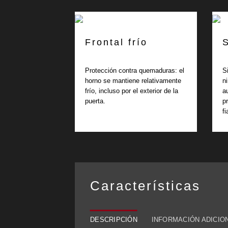
Frontal frío
Protección contra quemaduras: el
S
horno se mantiene relativamente
n
frío, incluso por el exterior de la
a
puerta.
p
fi
Características
DESCRIPCIÓN
INFORMACIÓN ADICIO