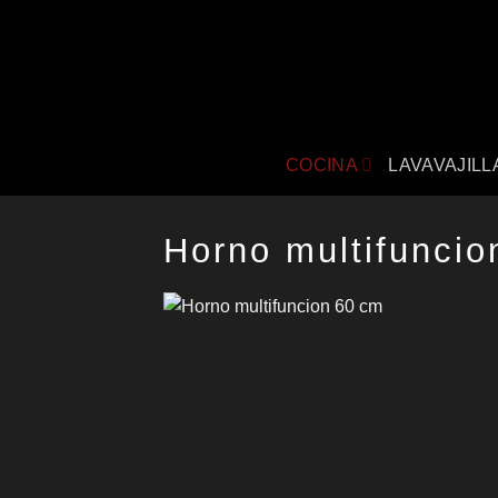
Saltar
al
contenido
COCINA
LAVAVAJILL
Horno multifunci