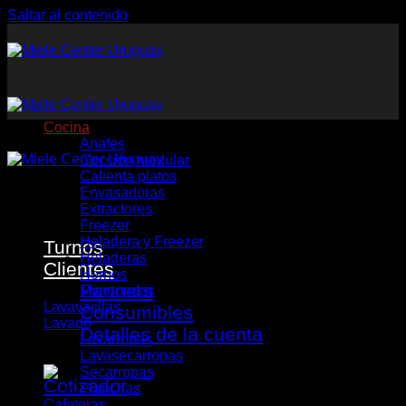
Saltar al contenido
Cocina
Anafes
Cocción modular
Calienta platos
Envasadoras
Extractores
Freezer
Heladera y Freezer
Turnos
Heladeras
Clientes
Hornos
Partners
Microondas
Lavavajillas
Consumibles
Lavado
Detalles de la cuenta
Lavarropas
Lavasecarropas
Secarropas
Planchas
Cafeteras