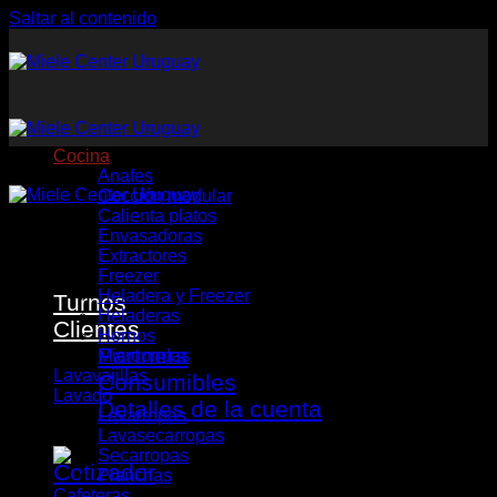
Saltar al contenido
Cocina
Anafes
Cocción modular
Calienta platos
Envasadoras
Extractores
Freezer
Heladera y Freezer
Turnos
Heladeras
Clientes
Hornos
Partners
Microondas
Lavavajillas
Consumibles
Lavado
Detalles de la cuenta
Lavarropas
Lavasecarropas
Secarropas
Planchas
Cafeteras