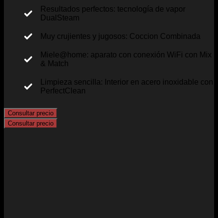
Resultados perfectos: tecnología de vapor
DualSteam
Muy crujientes y jugosos: Coccion Combinada
Miele@home: aparato con conexión WiFi con Mix
& Match
Limpieza sencilla: Interior en acero inoxidable con
PerfectClean
Consultar precio
Consultar precio