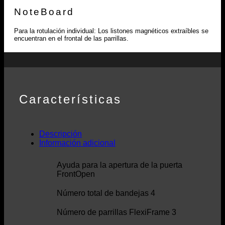
NoteBoard
Para la rotulación individual: Los listones magnéticos extraíbles se
encuentran en el frontal de las parrillas.
Características
Descripción
Información adicional
Ayuda para la apertura de la puerta
FrontOpen
Número total de bandejas 4
Número de parrillas FlexiFrame 3