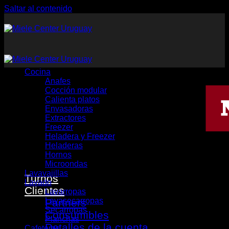
Saltar al contenido
Cocina
Anafes
Cocción modular
Calienta platos
Envasadoras
Extractores
Freezer
Heladera y Freezer
Heladeras
Hornos
Microondas
Lavavajillas
Turnos
Lavado
Clientes
Lavarropas
Lavasecarropas
Partners
Secarropas
Consumibles
Planchas
Detalles de la cuenta
Cafeteras