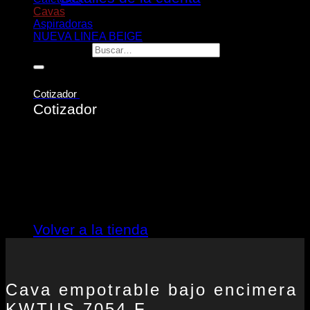
Cavas
Aspiradoras
NUEVA LINEA BEIGE
Buscar por:
Cotizador
Cotizador
No hay productos en el cotizador.
Volver a la tienda
Cava empotrable bajo encimera
KWTUS 7054 F