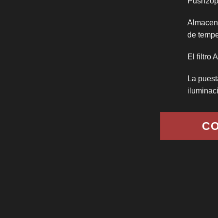
Push2o
Almacena
de tempe
El filtro
La puest
iluminac
CO