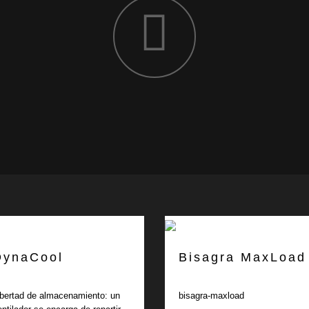
DynaCool
Bisagra MaxLoad
ibertad de almacenamiento: un
bisagra-maxload