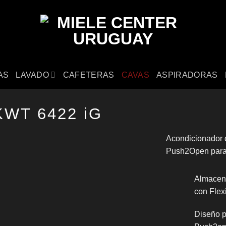
AS
LAVADO
CAFETERAS
CAVAS
ASPIRADORAS
KWT 6422 iG
Acondicionador 
Push2Open para 
Almacena
con Fle
Diseño p