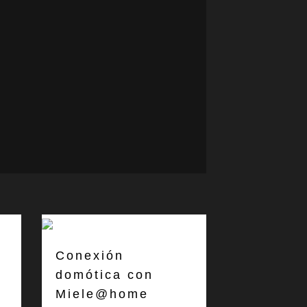
Conexión
domótica con
Miele@home