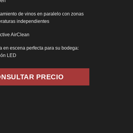
pen
miento de vinos en paralelo con zonas
raturas independientes
 Active AirClean
a en escena perfecta para su bodega:
ión LED
NSULTAR PRECIO