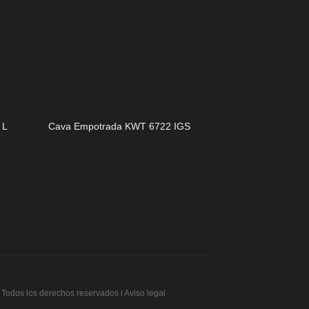
+
+
Cava empotrable
 L
Cava Empotrada KWT 6722 IGS
KWTUS 7
Todos los derechos reservados l Aviso legal