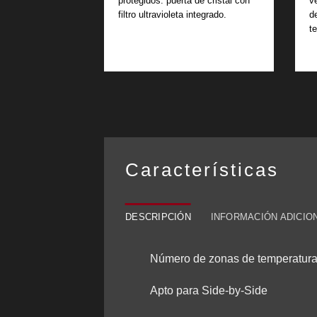
protegidos: puerta de cristal con
v
filtro ultravioleta integrado.
d
t
Características
DESCRIPCIÓN
INFORMACIÓN ADICIO
Número de zonas de temperatura
Apto para Side-by-Side