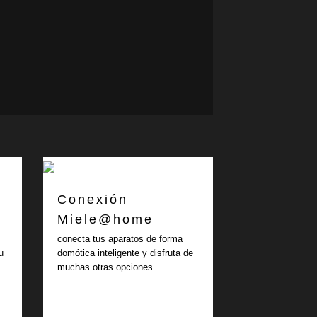
Conexión
Miele@home
conecta tus aparatos de forma
u
domótica inteligente y disfruta de
muchas otras opciones.