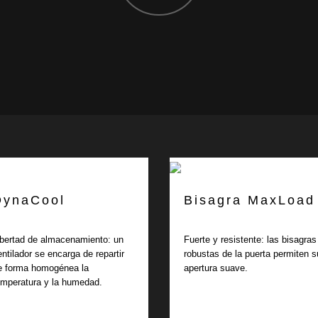
DynaCool
Bisagra MaxLoad
ibertad de almacenamiento: un
Fuerte y resistente: las bisagras
entilador se encarga de repartir
robustas de la puerta permiten s
e forma homogénea la
apertura suave.
emperatura y la humedad.