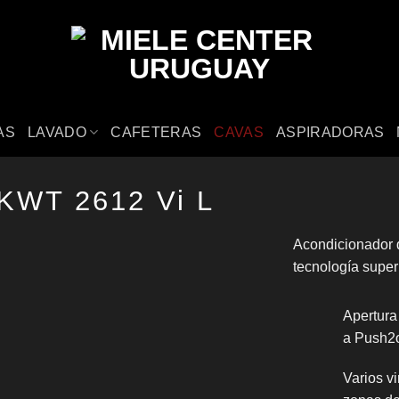
AS
LAVADO
CAFETERAS
CAVAS
ASPIRADORAS
KWT 2612 Vi L
Acondicionador 
tecnología super
Apertura
a Push2
Varios v