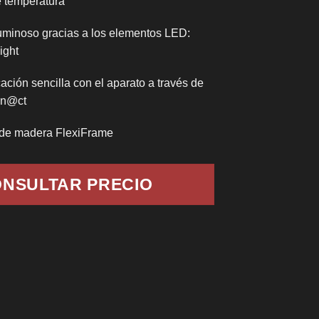
 temperatura
 luminoso gracias a los elementos LED:
Light
ción sencilla con el aparato a través de
nn@ct
s de madera FlexiFrame
NSULTAR PRECIO