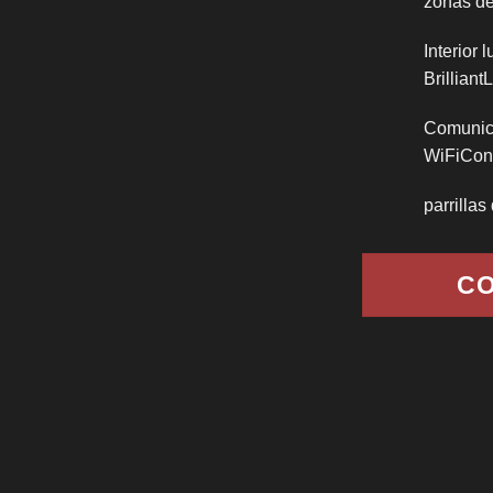
zonas de
Interior
Brilliant
Comunica
WiFiCo
parrilla
CO