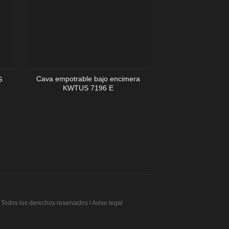
+
+
Cava empotrable bajo encimera
G
Cava Empotrada
KWTUS 7196 E
Todos los derechos reservados l Aviso legal