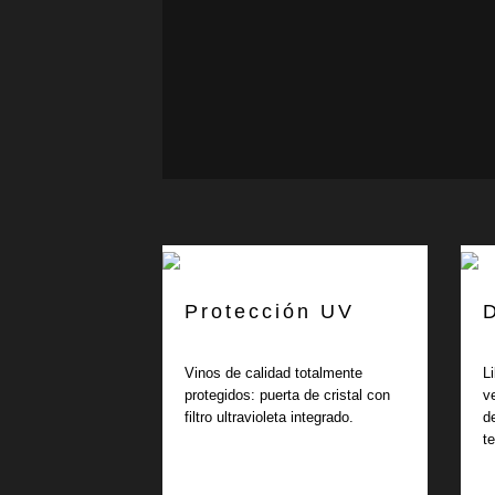
Protección UV
Vinos de calidad totalmente
L
protegidos: puerta de cristal con
v
filtro ultravioleta integrado.
d
t