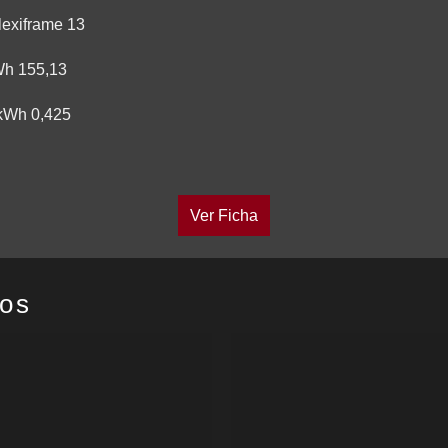
lexiframe 13
Wh 155,13
 kWh 0,425
Ver Ficha
dos