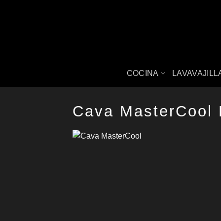
Saltar
al
contenido
COCINA
LAVAVAJILL
Cava MasterCool 