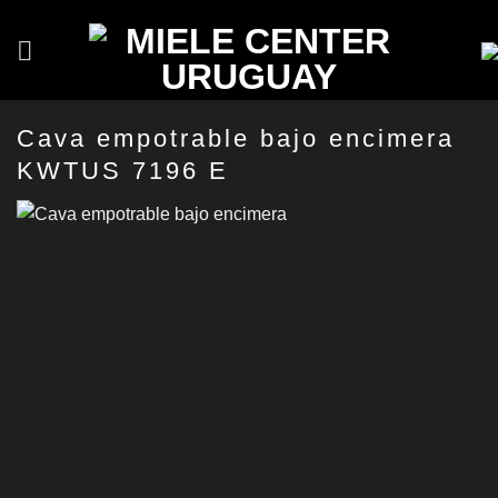
Saltar
al
contenido
Cava empotrable bajo encimera
KWTUS 7196 E