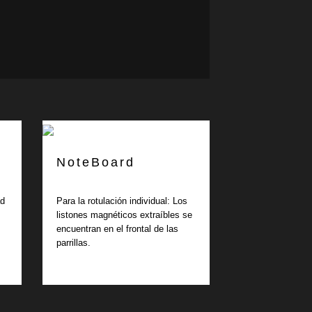
NoteBoard
ad
Para la rotulación individual: Los
listones magnéticos extraíbles se
encuentran en el frontal de las
parrillas.