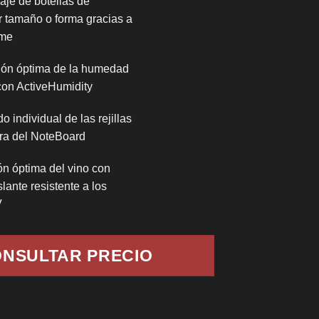
je de botellas de
r tamaño o forma gracias a
ame
ón óptima de la humedad
 con ActiveHumidity
o individual de las rejillas
ra del NoteBoard
ón óptima del vino con
islante resistente a los
V
NSULTAR PRECIO