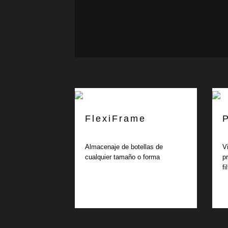
FlexiFrame
Almacenaje de botellas de
V
cualquier tamaño o forma
p
fi