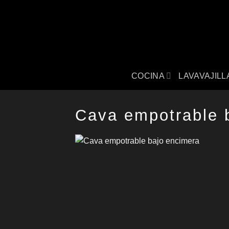
Saltar
al
contenido
COCINA
LAVAVAJILL
Cava empotrable 