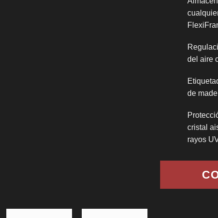
Almacena
cualquie
FlexiFr
Regulaci
del aire
Etiquetad
de made
Protecci
cristal a
rayos U
CO