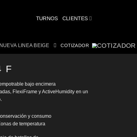
CLIENTES
TURNOS
NUEVA LINEA BEIGE
COTIZADOR
4 F
empotrable bajo encimera
adas, FlexiFrame y ActiveHumidity en un
.
conservación y consumo
Zonas de temperatura