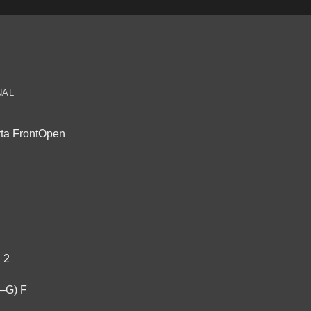
NAL
rta FrontOpen
 2
A–G) F