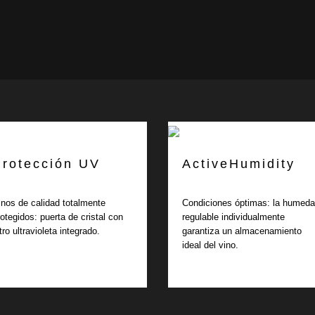
Protección UV
ActiveHumidity
inos de calidad totalmente
Condiciones óptimas: la humed
rotegidos: puerta de cristal con
regulable individualmente
ltro ultravioleta integrado.
garantiza un almacenamiento
ideal del vino.